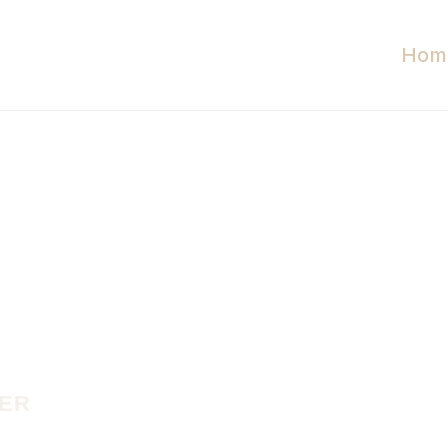
Hom
LER